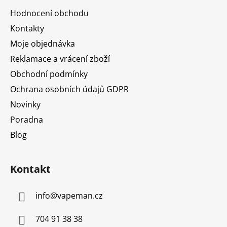
a
Hodnocení obchodu
t
Kontakty
í
Moje objednávka
Reklamace a vrácení zboží
Obchodní podmínky
Ochrana osobních údajů GDPR
Novinky
Poradna
Blog
Kontakt
info
@
vapeman.cz
704 91 38 38