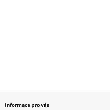
Z
á
Informace pro vás
p