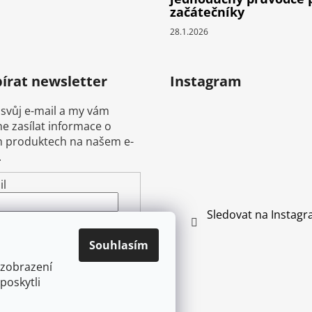
začátečníky
28.1.2026
írat newsletter
Instagram
 svůj e-mail a my vám
 zasílat informace o
 produktech na našem e-
.
il
Sledovat na Instag
ením e-mailu souhlasíte s
mínkami ochrany
Souhlasím
ních údajů
 zobrazení
poskytli
ŘIHLÁSIT SE