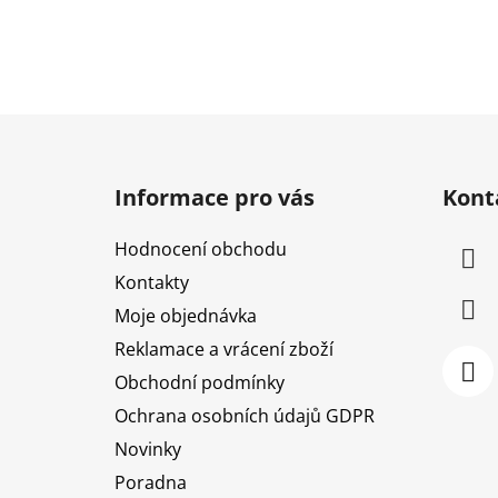
Z
á
Informace pro vás
Kont
p
a
Hodnocení obchodu
t
Kontakty
í
Moje objednávka
Reklamace a vrácení zboží
Obchodní podmínky
Ochrana osobních údajů GDPR
Novinky
Poradna