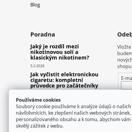
Blog
Poradna
Odeb
Jaký je rozdíl mezi
Vložte
nikotinovou solí a
budeme
klasickým nikotinem?
nových
shopu
5.2.2026
Jak vyčistit elektronickou
E-ma
cigaretu: kompletní
průvodce pro začátečníky
Vlož
22.10.2025
pod
Používáme cookies
Proč prská elektronická
osob
Soubory cookie používáme k analýze údajů o našich
cigareta (e-liquid)?
návštěvnících, ke zlepšení našich webových stránek,
1.9.2025
personalizovaného obsahu a k tomu, abychom vám 
P
skvělý zážitek z webu.