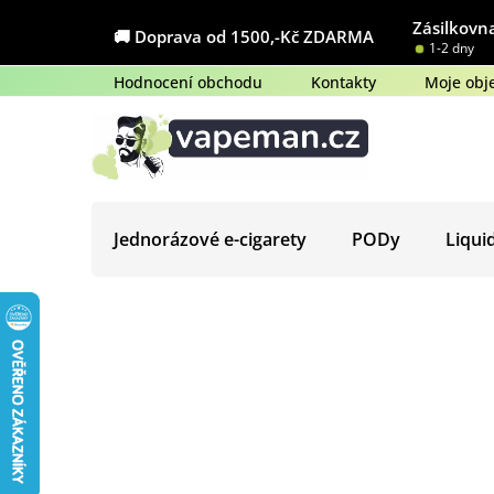
Přejít
Zásilkovna
na
🚚 Doprava od 1500,-Kč ZDARMA
1-2 dny
obsah
Hodnocení obchodu
Kontakty
Moje obj
Jednorázové e-cigarety
PODy
Liqui