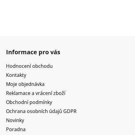
Z
á
Informace pro vás
p
a
Hodnocení obchodu
t
Kontakty
í
Moje objednávka
Reklamace a vrácení zboží
Obchodní podmínky
Ochrana osobních údajů GDPR
Novinky
Poradna