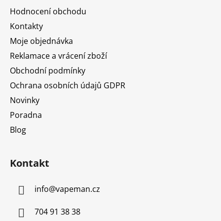
a
Hodnocení obchodu
t
Kontakty
í
Moje objednávka
Reklamace a vrácení zboží
Obchodní podmínky
Ochrana osobních údajů GDPR
Novinky
Poradna
Blog
Kontakt
info
@
vapeman.cz
704 91 38 38