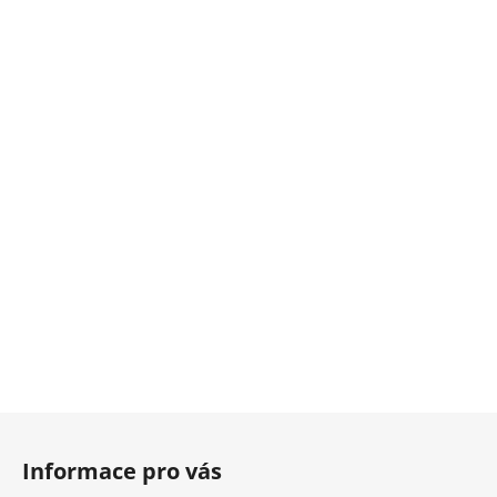
Z
á
Informace pro vás
p