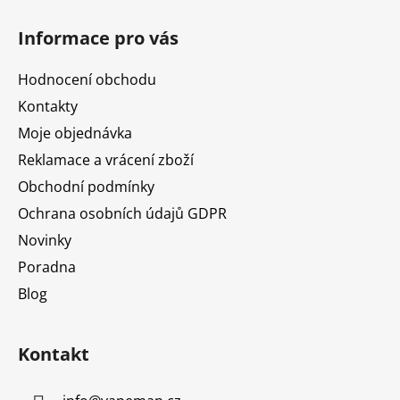
Z
á
Informace pro vás
p
a
Hodnocení obchodu
t
Kontakty
í
Moje objednávka
Reklamace a vrácení zboží
Obchodní podmínky
Ochrana osobních údajů GDPR
Novinky
Poradna
Blog
Kontakt