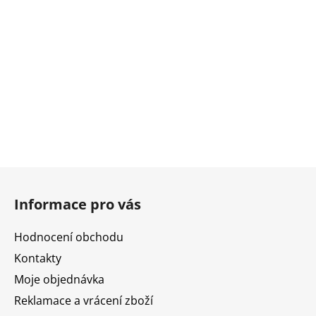
Z
á
Informace pro vás
p
a
Hodnocení obchodu
t
Kontakty
í
Moje objednávka
Reklamace a vrácení zboží