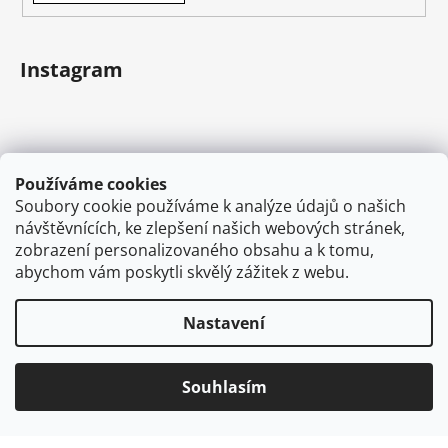
Instagram
Používáme cookies
Soubory cookie používáme k analýze údajů o našich
návštěvnících, ke zlepšení našich webových stránek,
zobrazení personalizovaného obsahu a k tomu,
abychom vám poskytli skvělý zážitek z webu.
Sledovat na Instagramu
Nastavení
Vytvořil Shoptet
Souhlasím
Copyright 2026
VAPEMAN.cz
. Všechna práva
vyhrazena.