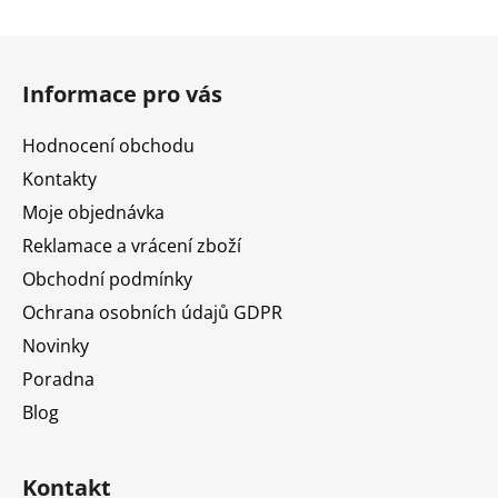
Z
á
Informace pro vás
p
a
Hodnocení obchodu
t
Kontakty
í
Moje objednávka
Reklamace a vrácení zboží
Obchodní podmínky
Ochrana osobních údajů GDPR
Novinky
Poradna
Blog
Kontakt