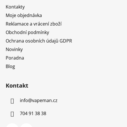
t
Kontakty
í
Moje objednávka
Reklamace a vrácení zboží
Obchodní podmínky
Ochrana osobních údajů GDPR
Novinky
Poradna
Blog
Kontakt
info
@
vapeman.cz
704 91 38 38