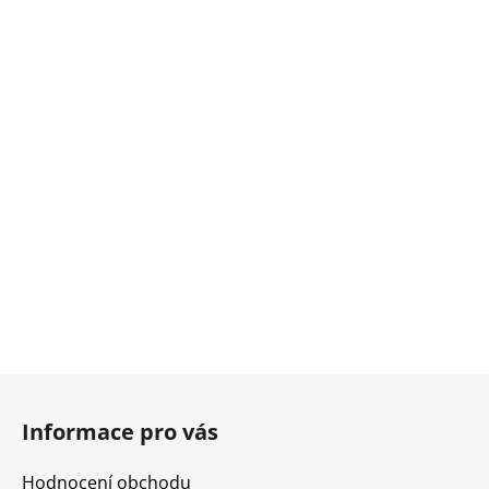
Z
á
Informace pro vás
p
a
Hodnocení obchodu