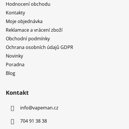
a
Hodnocení obchodu
t
Kontakty
í
Moje objednávka
Reklamace a vrácení zboží
Obchodní podmínky
Ochrana osobních údajů GDPR
Novinky
Poradna
Blog
Kontakt
info
@
vapeman.cz
704 91 38 38