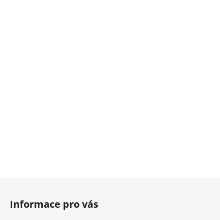
Z
á
Informace pro vás
p