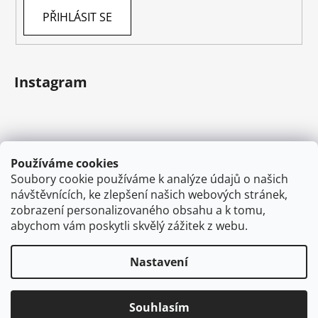
PŘIHLÁSIT SE
Instagram
Používáme cookies
Soubory cookie používáme k analýze údajů o našich
návštěvnících, ke zlepšení našich webových stránek,
zobrazení personalizovaného obsahu a k tomu,
abychom vám poskytli skvělý zážitek z webu.
Sledovat na Instagramu
Nastavení
Vytvořil Shoptet
Souhlasím