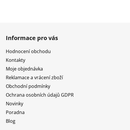
Z
á
Informace pro vás
p
a
Hodnocení obchodu
t
Kontakty
í
Moje objednávka
Reklamace a vrácení zboží
Obchodní podmínky
Ochrana osobních údajů GDPR
Novinky
Poradna
Blog