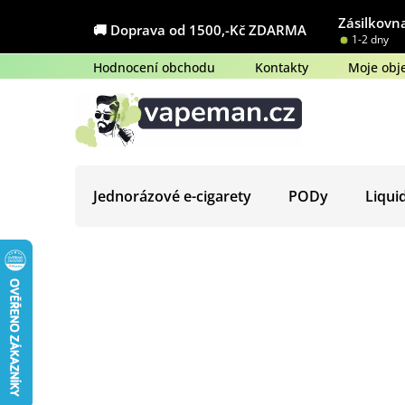
Přejít
Zásilkovna
na
🚚 Doprava od 1500,-Kč ZDARMA
1-2 dny
obsah
Hodnocení obchodu
Kontakty
Moje obj
Jednorázové e-cigarety
PODy
Liqui