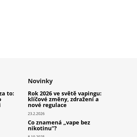
Novinky
za to:
Rok 2026 ve světě vapingu:
o
klíčové změny, zdražení a
i
nové regulace
23.2.2026
Co znamená „vape bez
nikotinu“?
8.10.2025