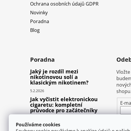
Ochrana osobních údajů GDPR
Novinky
Poradna
Blog
Poradna
Odeb
Jaký je rozdíl mezi
Vložte
nikotinovou solí a
budeme
klasickým nikotinem?
nových
shopu
5.2.2026
Jak vyčistit elektronickou
E-ma
cigaretu: kompletní
průvodce pro začátečníky
Vlož
22.10.2025
pod
Používáme cookies
Proč prská elektronická
osob