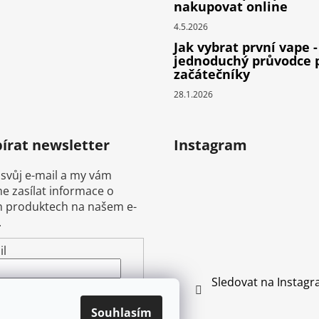
nakupovat online
4.5.2026
Jak vybrat první vape -
jednoduchý průvodce 
začátečníky
28.1.2026
írat newsletter
Instagram
 svůj e-mail a my vám
 zasílat informace o
 produktech na našem e-
.
il
Sledovat na Instag
ením e-mailu souhlasíte s
mínkami ochrany
Souhlasím
ních údajů