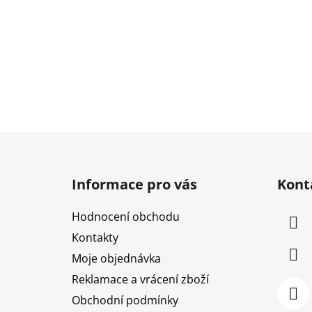
Z
á
Informace pro vás
Kont
p
a
Hodnocení obchodu
t
Kontakty
í
Moje objednávka
Reklamace a vrácení zboží
Obchodní podmínky