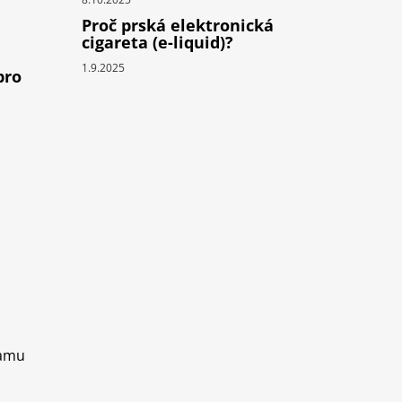
Proč prská elektronická
cigareta (e-liquid)?
1.9.2025
pro
ramu