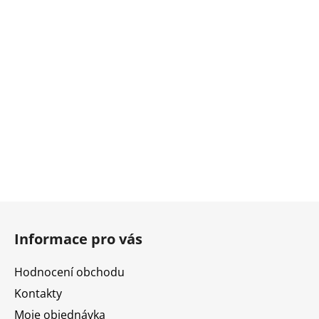
Z
á
Informace pro vás
p
a
Hodnocení obchodu
t
Kontakty
í
Moje objednávka