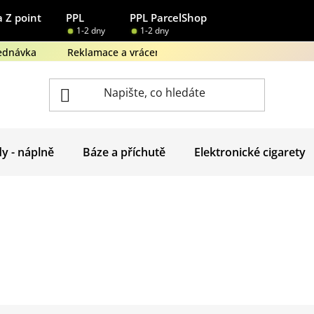
 Z point
PPL
PPL ParcelShop
1-2 dny
1-2 dny
ednávka
Reklamace a vrácení zboží
Obchodní podmínk
dy - náplně
Báze a příchutě
Elektronické cigarety