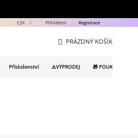
CZK
Přihlášení
Registrace
y
Ochrana osobních údajů GDPR
Novinky
Porad
PRÁZDNÝ KOŠÍK
NÁKUPNÍ
KOŠÍK
Příslušenství
⚠️VÝPRODEJ
🎁 POUKAZY
N