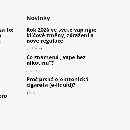
Novinky
za to:
Rok 2026 ve světě vapingu:
o
klíčové změny, zdražení a
i
nové regulace
23.2.2026
Co znamená „vape bez
nikotinu“?
8.10.2025
Proč prská elektronická
cigareta (e-liquid)?
1.9.2025
pro