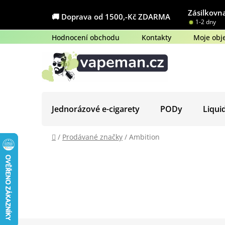
Přejít
Zásilkovna
na
🚚 Doprava od 1500,-Kč ZDARMA
1-2 dny
obsah
Hodnocení obchodu
Kontakty
Moje obj
Jednorázové e-cigarety
PODy
Liqui
Domů
/
Prodávané značky
/
Ambition