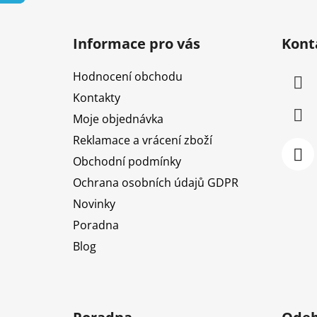
Z
á
Informace pro vás
Kont
p
a
Hodnocení obchodu
t
Kontakty
í
Moje objednávka
Reklamace a vrácení zboží
Obchodní podmínky
Ochrana osobních údajů GDPR
Novinky
Poradna
Blog