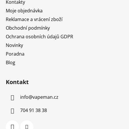
Kontakty
í
Moje objednávka
Reklamace a vrácení zboží
Obchodní podmínky
Ochrana osobních údajů GDPR
Novinky
Poradna
Blog
Kontakt
info
@
vapeman.cz
704 91 38 38