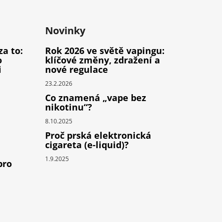
Novinky
za to:
Rok 2026 ve světě vapingu:
o
klíčové změny, zdražení a
i
nové regulace
23.2.2026
Co znamená „vape bez
nikotinu“?
8.10.2025
Proč prská elektronická
cigareta (e-liquid)?
1.9.2025
pro