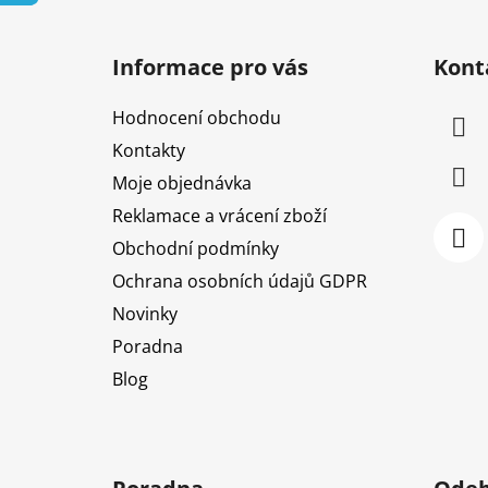
Z
á
Informace pro vás
Kont
p
a
Hodnocení obchodu
t
Kontakty
í
Moje objednávka
Reklamace a vrácení zboží
Obchodní podmínky
Ochrana osobních údajů GDPR
Novinky
Poradna
Blog