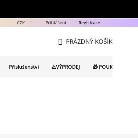
CZK
Přihlášení
Registrace
y
Ochrana osobních údajů GDPR
Novinky
Porad
PRÁZDNÝ KOŠÍK
NÁKUPNÍ
KOŠÍK
Příslušenství
⚠️VÝPRODEJ
🎁 POUKAZY
N