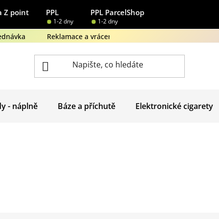
 Z point
PPL
PPL ParcelShop
1-2 dny
1-2 dny
ednávka
Reklamace a vrácení zboží
Obchodní podmínk
dy - náplně
Báze a příchutě
Elektronické cigarety