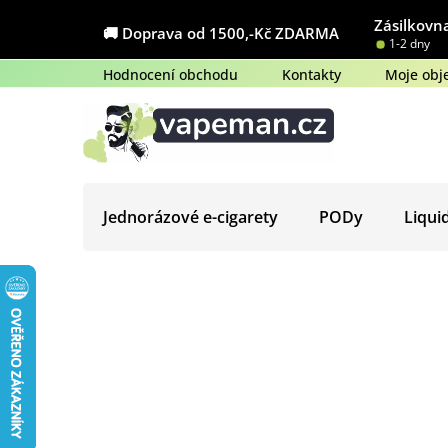
Přejít
Zásilkovna
na
🚚 Doprava od 1500,-Kč ZDARMA
1-2 dny
obsah
Hodnocení obchodu
Kontakty
Moje obj
Jednorázové e-cigarety
PODy
Liqui