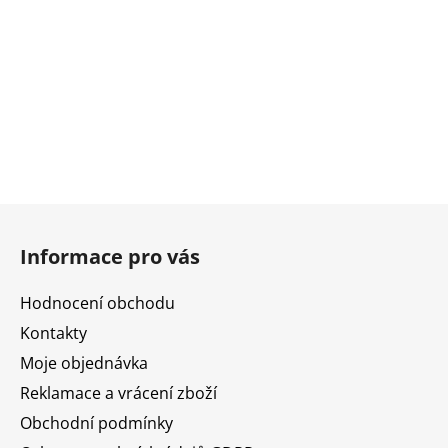
Z
á
Informace pro vás
p
a
Hodnocení obchodu
t
Kontakty
í
Moje objednávka
Reklamace a vrácení zboží
Obchodní podmínky