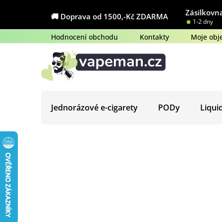
Přejít
Zásilkovna
na
🚚 Doprava od 1500,-Kč ZDARMA
1-2 dny
obsah
Hodnocení obchodu
Kontakty
Moje obj
Jednorázové e-cigarety
PODy
Liqui