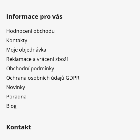
Z
á
Informace pro vás
p
a
Hodnocení obchodu
t
Kontakty
í
Moje objednávka
Reklamace a vrácení zboží
Obchodní podmínky
Ochrana osobních údajů GDPR
Novinky
Poradna
Blog
Kontakt