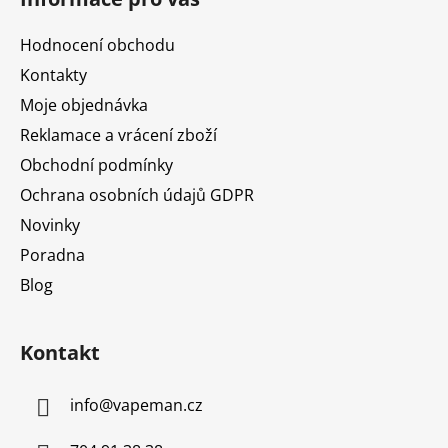
p
a
Hodnocení obchodu
t
Kontakty
í
Moje objednávka
Reklamace a vrácení zboží
Obchodní podmínky
Ochrana osobních údajů GDPR
Novinky
Poradna
Blog
Kontakt
info
@
vapeman.cz