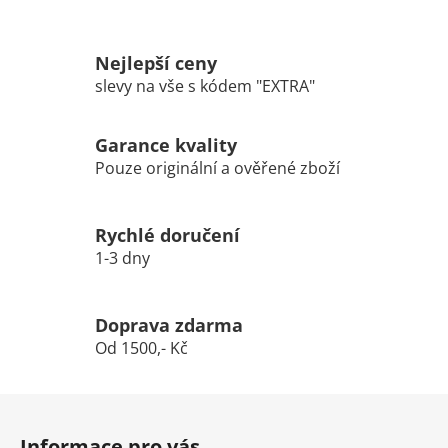
Nejlepší ceny
slevy na vše s kódem "EXTRA"
Garance kvality
Pouze originální a ověřené zboží
Rychlé doručení
1-3 dny
Doprava zdarma
Od 1500,- Kč
Z
á
Informace pro vás