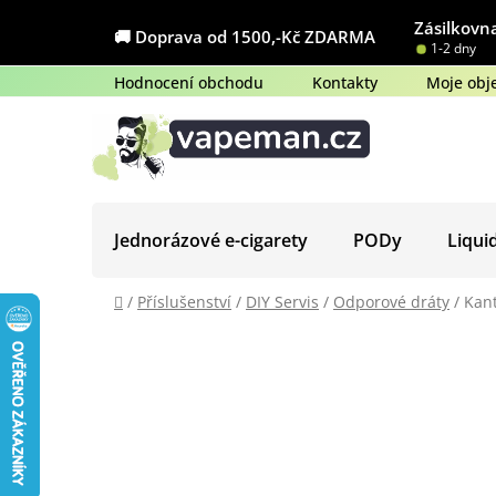
Přejít
Zásilkovna
na
🚚 Doprava od 1500,-Kč ZDARMA
1-2 dny
obsah
Hodnocení obchodu
Kontakty
Moje obj
Jednorázové e-cigarety
PODy
Liqui
Domů
/
Příslušenství
/
DIY Servis
/
Odporové dráty
/
Kant