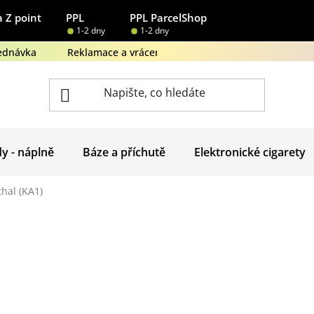
 Z point
PPL
PPL ParcelShop
1-2 dny
1-2 dny
ednávka
Reklamace a vrácení zboží
Obchodní podmínk
dy - náplně
Báze a příchutě
Elektronické cigarety
hal (KA1)