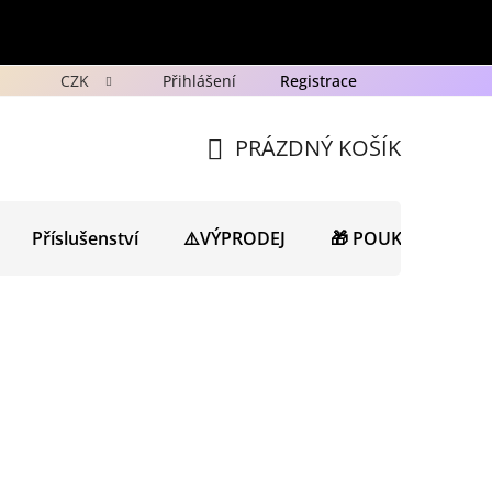
CZK
Přihlášení
Registrace
y
Ochrana osobních údajů GDPR
Novinky
Porad
PRÁZDNÝ KOŠÍK
NÁKUPNÍ
KOŠÍK
Příslušenství
⚠️VÝPRODEJ
🎁 POUKAZY
N