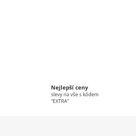
Nejlepší ceny
slevy na vše s kódem
"EXTRA"
Z
á